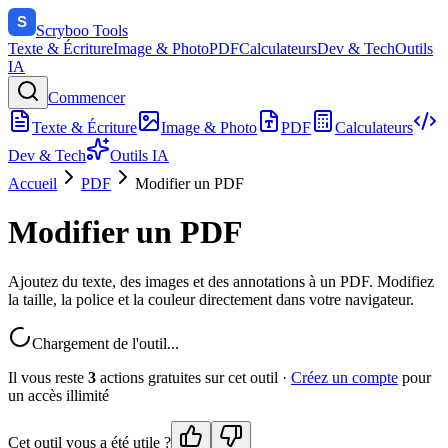
Scryboo
Tools
Texte & Écriture
Image & Photo
PDF
Calculateurs
Dev & Tech
Outils
IA
Commencer
Texte & Écriture
Image & Photo
PDF
Calculateurs
Dev & Tech
Outils IA
Accueil
PDF
Modifier un PDF
Modifier un PDF
Ajoutez du texte, des images et des annotations à un PDF. Modifiez
la taille, la police et la couleur directement dans votre navigateur.
Chargement de l'outil...
Il vous reste
3
action
s
gratuite
s
sur cet outil ·
Créez un compte
pour
un accès illimité
Cet outil vous a été utile ?