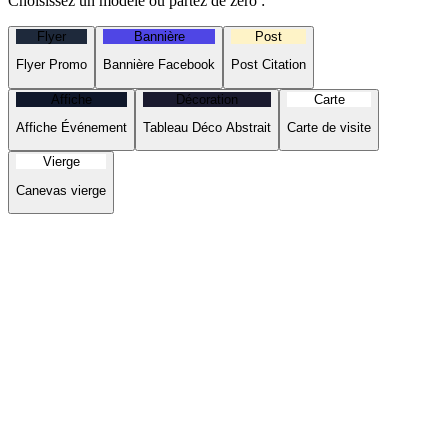
Choisissez un modèle ou partez de zéro :
Flyer
Bannière
Post
Flyer Promo
Bannière Facebook
Post Citation
Affiche
Décoration
Carte
Affiche Événement
Tableau Déco Abstrait
Carte de visite
Vierge
Canevas vierge