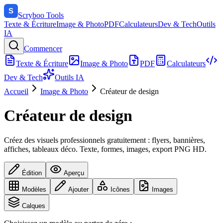
Scryboo
Tools
Texte & Écriture
Image & Photo
PDF
Calculateurs
Dev & Tech
Outils
IA
Commencer
Texte & Écriture
Image & Photo
PDF
Calculateurs
Dev & Tech
Outils IA
Accueil
Image & Photo
Créateur de design
Créateur de design
Créez des visuels professionnels gratuitement : flyers, bannières,
affiches, tableaux déco. Texte, formes, images, export PNG HD.
Édition
Aperçu
Modèles
Ajouter
Icônes
Images
Calques