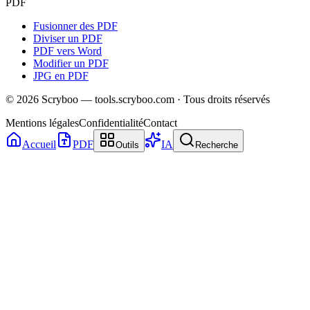
PDF
Fusionner des PDF
Diviser un PDF
PDF vers Word
Modifier un PDF
JPG en PDF
©
2026
Scryboo — tools.scryboo.com · Tous droits réservés
Mentions légales
Confidentialité
Contact
Accueil
PDF
IA
Outils
Recherche