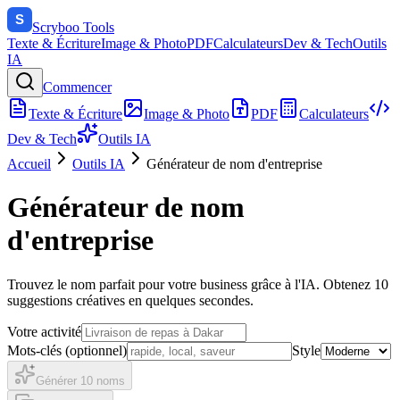
Scryboo
Tools
Texte & Écriture
Image & Photo
PDF
Calculateurs
Dev & Tech
Outils
IA
Commencer
Texte & Écriture
Image & Photo
PDF
Calculateurs
Dev & Tech
Outils IA
Accueil
Outils IA
Générateur de nom d'entreprise
Générateur de nom
d'entreprise
Trouvez le nom parfait pour votre business grâce à l'IA. Obtenez 10
suggestions créatives en quelques secondes.
Votre activité
Mots-clés (optionnel)
Style
Générer 10 noms